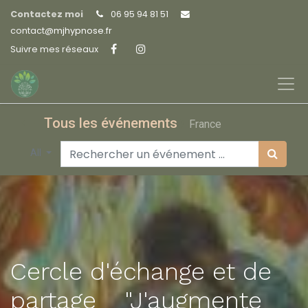
Contactez moi
06 95 94 81 51
contact@
mjhypnose.fr
Suivre mes réseaux
Tous les événements
France
All
Cercle d'échange et de
partage _ "J'augmente